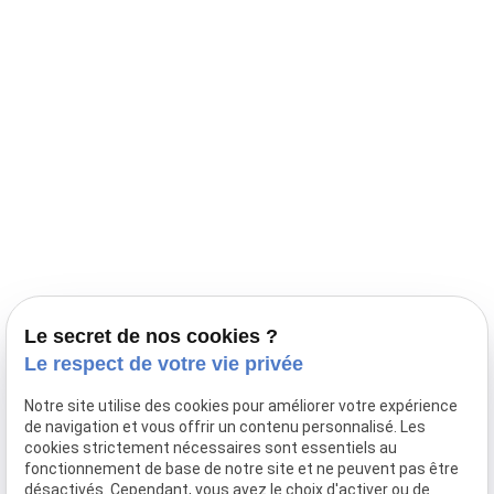
Navigation
Accueil
Élevage Canin Nord Pas de Calais
Nos conseils
Prestations
Nos portées
Ils nous ont fait confiance
Le bien-être de votre animal
Le secret de nos cookies ?
Pensions
Le respect de votre vie privée
Téléphone
Notre site utilise des cookies pour améliorer votre expérience
de navigation et vous offrir un contenu personnalisé. Les
03 28 68 82 00
cookies strictement nécessaires sont essentiels au
06 80 84 45 90
fonctionnement de base de notre site et ne peuvent pas être
Adresse
désactivés. Cependant, vous avez le choix d'activer ou de