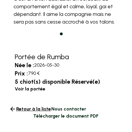
comportement égal et calme, loyal, gai et
dépendant. Il aime la compagnie mais ne
sera pas sans cesse accroché à vos talons.
Portée de Rumba
Née le :
2026-05-30
Prix :
790 €
5 chiot(s) disponible Réservé(e)
Voir la portée
arrow_back
Retour à la liste
Nous contacter
Télécharger le document PDF