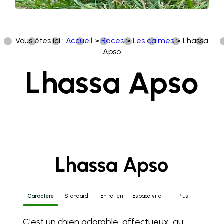
Vous êtes ici :
Accueil
>
Races
>
Les calmes
>
Lhassa
Apso
Lhassa Apso
Lhassa Apso
Caractère
Standard
Entretien
Espace vital
Plus
C'est un chien adorable, affectueux, au