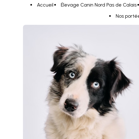
Panneau de gestion des cookies
Accueil
Élevage Canin Nord Pas de Calais
Nos porté