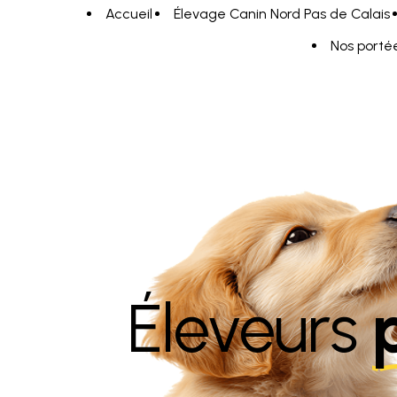
Panneau de gestion des cookies
Accueil
Élevage Canin Nord Pas de Calais
Nos porté
Éleveurs