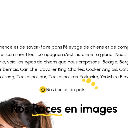
ience et de savoir-faire dans l'élevage de chiens et de comp
trer comment leur compagnon s'est installé et a grandi. Nous 
e, voici les types de chiens que nous proposons : Beagle, Ber
ier bernois, Caniche, Cavalier King Charles, Cocker Anglais, Co
l long, Teckel poil dur, Teckel poil ras, Yorkshire, Yorkshire Bie
Nos boules de poils
Nos
Races
en images