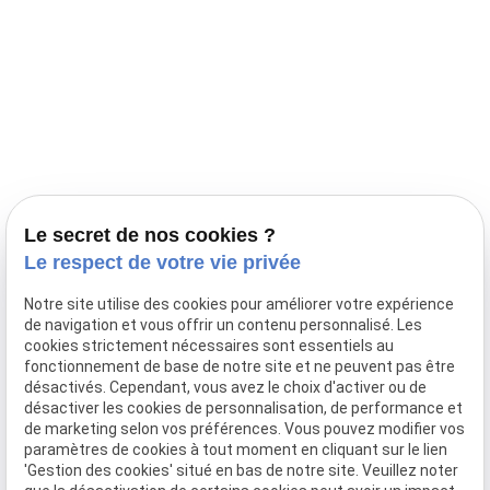
Accueil
Élevage Canin Nord Pas de Calais
Nos conseils
Prestations
Nos portées
Ils nous ont fait confiance
Le bien-être de votre animal
Le secret de nos cookies ?
Pensions
Le respect de votre vie privée
Téléphone
Notre site utilise des cookies pour améliorer votre expérience
de navigation et vous offrir un contenu personnalisé. Les
03 28 68 82 00
cookies strictement nécessaires sont essentiels au
06 80 84 45 90
fonctionnement de base de notre site et ne peuvent pas être
Adresse
désactivés. Cependant, vous avez le choix d'activer ou de
désactiver les cookies de personnalisation, de performance et
10, chemin de Cassel
de marketing selon vos préférences. Vous pouvez modifier vos
59470 BOLLEZEELE
paramètres de cookies à tout moment en cliquant sur le lien
Horaires
'Gestion des cookies' situé en bas de notre site. Veuillez noter