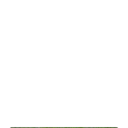
Vous souhaitez obtenir des informations,
connaître les chiots disponibles ou préparer une
adoption ? Nous restons disponibles pour
échanger avec vous.
Voir nos chiots
Nous contacter