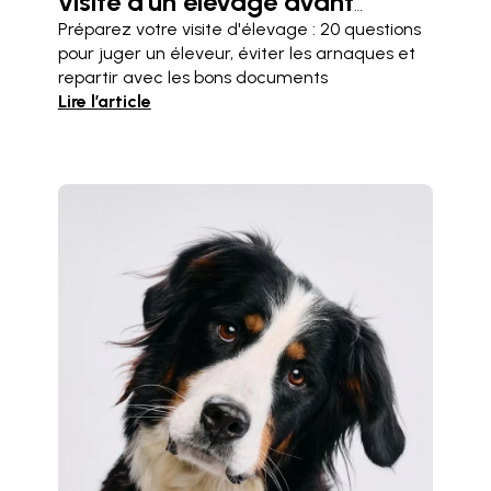
visite d'un élevage avant
d'acheter un chiot
Préparez votre visite d'élevage : 20 questions
pour juger un éleveur, éviter les arnaques et
repartir avec les bons documents
Lire l’article