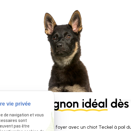
tre
compagnon idéal
dès 
re vie privée
ce de navigation et vous
cessaires sont
peuvent pas être
ace à l’amour dans votre foyer avec un chiot Teckel à poil du