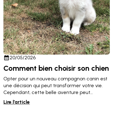
calendar_month
20/05/2026
Comment bien choisir son chien
Opter pour un nouveau compagnon canin est
une décision qui peut transformer votre vie.
Cependant, cette belle aventure peut
rapidement tourner au cauchemar si le choix
Lire l’article
n'est pas réfléchi. Dans ...