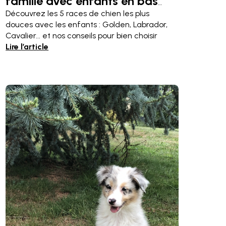
famille avec enfants en bas
âge ? Top 5 des compagnons
Découvrez les 5 races de chien les plus
douces avec les enfants : Golden, Labrador,
idéaux
Cavalier... et nos conseils pour bien choisir
Lire l’article