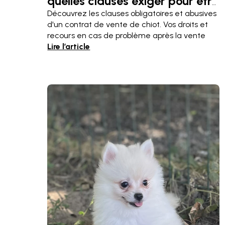
quelles clauses exiger pour être
réellement protégé ?
Découvrez les clauses obligatoires et abusives
d'un contrat de vente de chiot. Vos droits et
recours en cas de problème après la vente
Lire l’article