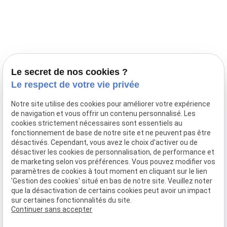
Prestations
Nos portées
Ils nous ont fait confiance
Le bien-être de votre animal
Le secret de nos cookies ?
Pensions
Le respect de votre vie privée
Téléphone
Notre site utilise des cookies pour améliorer votre expérience
de navigation et vous offrir un contenu personnalisé. Les
03 28 68 82 00
cookies strictement nécessaires sont essentiels au
06 80 84 45 90
fonctionnement de base de notre site et ne peuvent pas être
Adresse
désactivés. Cependant, vous avez le choix d'activer ou de
désactiver les cookies de personnalisation, de performance et
10, chemin de Cassel
de marketing selon vos préférences. Vous pouvez modifier vos
59470 BOLLEZEELE
paramètres de cookies à tout moment en cliquant sur le lien
Horaires
'Gestion des cookies' situé en bas de notre site. Veuillez noter
que la désactivation de certains cookies peut avoir un impact
09:00 - 17:00
sur certaines fonctionnalités du site.
Lundi - Samedi
Continuer sans accepter
Réseaux sociaux