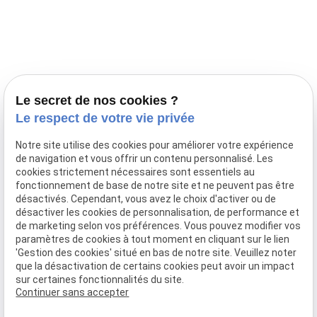
Prestations
Nos portées
Ils nous ont fait confiance
Le bien-être de votre animal
Le secret de nos cookies ?
Pensions
Le respect de votre vie privée
Téléphone
Notre site utilise des cookies pour améliorer votre expérience
de navigation et vous offrir un contenu personnalisé. Les
03 28 68 82 00
cookies strictement nécessaires sont essentiels au
06 80 84 45 90
fonctionnement de base de notre site et ne peuvent pas être
Adresse
désactivés. Cependant, vous avez le choix d'activer ou de
désactiver les cookies de personnalisation, de performance et
10, chemin de Cassel
de marketing selon vos préférences. Vous pouvez modifier vos
59470 BOLLEZEELE
paramètres de cookies à tout moment en cliquant sur le lien
Horaires
'Gestion des cookies' situé en bas de notre site. Veuillez noter
que la désactivation de certains cookies peut avoir un impact
09:00 - 17:00
sur certaines fonctionnalités du site.
Lundi - Samedi
Continuer sans accepter
Réseaux sociaux