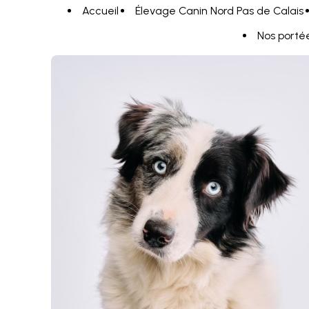
Panneau de gestion des cookies
Accueil
Élevage Canin Nord Pas de Calais
Nos porté