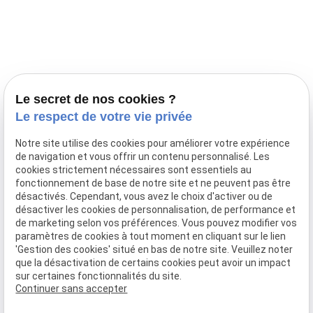
Prestations
Nos portées
Ils nous ont fait confiance
Le bien-être de votre animal
Le secret de nos cookies ?
Pensions
Le respect de votre vie privée
Téléphone
Notre site utilise des cookies pour améliorer votre expérience
de navigation et vous offrir un contenu personnalisé. Les
03 28 68 82 00
cookies strictement nécessaires sont essentiels au
06 80 84 45 90
fonctionnement de base de notre site et ne peuvent pas être
Adresse
désactivés. Cependant, vous avez le choix d'activer ou de
désactiver les cookies de personnalisation, de performance et
10, chemin de Cassel
de marketing selon vos préférences. Vous pouvez modifier vos
59470 BOLLEZEELE
paramètres de cookies à tout moment en cliquant sur le lien
Horaires
'Gestion des cookies' situé en bas de notre site. Veuillez noter
que la désactivation de certains cookies peut avoir un impact
09:00 - 17:00
sur certaines fonctionnalités du site.
Lundi - Samedi
Continuer sans accepter
Réseaux sociaux