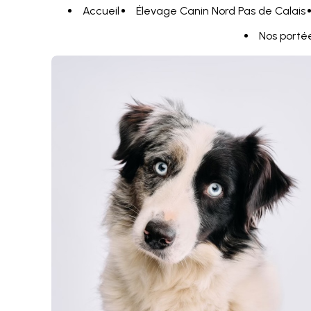
Panneau de gestion des cookies
Accueil
Élevage Canin Nord Pas de Calais
Nos porté