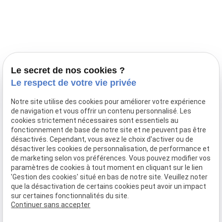
Prestations
Nos portées
Ils nous ont fait confiance
Le bien-être de votre animal
Le secret de nos cookies ?
Pensions
Le respect de votre vie privée
Téléphone
Notre site utilise des cookies pour améliorer votre expérience
de navigation et vous offrir un contenu personnalisé. Les
03 28 68 82 00
cookies strictement nécessaires sont essentiels au
06 80 84 45 90
fonctionnement de base de notre site et ne peuvent pas être
Adresse
désactivés. Cependant, vous avez le choix d'activer ou de
désactiver les cookies de personnalisation, de performance et
10, chemin de Cassel
de marketing selon vos préférences. Vous pouvez modifier vos
59470 BOLLEZEELE
paramètres de cookies à tout moment en cliquant sur le lien
Horaires
'Gestion des cookies' situé en bas de notre site. Veuillez noter
que la désactivation de certains cookies peut avoir un impact
09:00 - 17:00
sur certaines fonctionnalités du site.
Lundi - Samedi
Continuer sans accepter
Réseaux sociaux