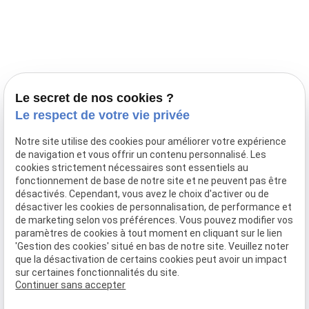
Prestations
Nos portées
Ils nous ont fait confiance
Le bien-être de votre animal
Le secret de nos cookies ?
Pensions
Le respect de votre vie privée
Téléphone
Notre site utilise des cookies pour améliorer votre expérience
de navigation et vous offrir un contenu personnalisé. Les
03 28 68 82 00
cookies strictement nécessaires sont essentiels au
06 80 84 45 90
fonctionnement de base de notre site et ne peuvent pas être
Adresse
désactivés. Cependant, vous avez le choix d'activer ou de
désactiver les cookies de personnalisation, de performance et
10, chemin de Cassel
de marketing selon vos préférences. Vous pouvez modifier vos
59470 BOLLEZEELE
paramètres de cookies à tout moment en cliquant sur le lien
Horaires
'Gestion des cookies' situé en bas de notre site. Veuillez noter
que la désactivation de certains cookies peut avoir un impact
09:00 - 17:00
sur certaines fonctionnalités du site.
Lundi - Samedi
Continuer sans accepter
Réseaux sociaux