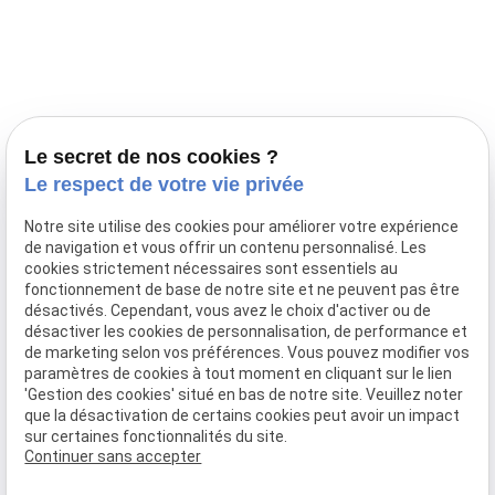
Prestations
Nos portées
Ils nous ont fait confiance
Le bien-être de votre animal
Le secret de nos cookies ?
Pensions
Le respect de votre vie privée
Téléphone
Notre site utilise des cookies pour améliorer votre expérience
de navigation et vous offrir un contenu personnalisé. Les
03 28 68 82 00
cookies strictement nécessaires sont essentiels au
06 80 84 45 90
fonctionnement de base de notre site et ne peuvent pas être
Adresse
désactivés. Cependant, vous avez le choix d'activer ou de
désactiver les cookies de personnalisation, de performance et
10, chemin de Cassel
de marketing selon vos préférences. Vous pouvez modifier vos
59470 BOLLEZEELE
paramètres de cookies à tout moment en cliquant sur le lien
Horaires
'Gestion des cookies' situé en bas de notre site. Veuillez noter
que la désactivation de certains cookies peut avoir un impact
09:00 - 17:00
sur certaines fonctionnalités du site.
Lundi - Samedi
Continuer sans accepter
Réseaux sociaux