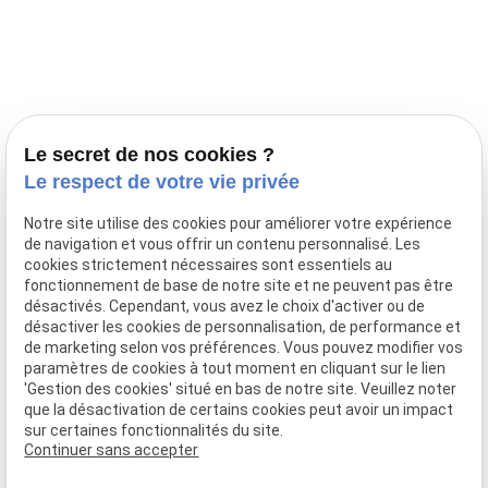
Prestations
Nos portées
Ils nous ont fait confiance
Le bien-être de votre animal
Le secret de nos cookies ?
Pensions
Le respect de votre vie privée
Téléphone
Notre site utilise des cookies pour améliorer votre expérience
de navigation et vous offrir un contenu personnalisé. Les
03 28 68 82 00
cookies strictement nécessaires sont essentiels au
06 80 84 45 90
fonctionnement de base de notre site et ne peuvent pas être
Adresse
désactivés. Cependant, vous avez le choix d'activer ou de
désactiver les cookies de personnalisation, de performance et
10, chemin de Cassel
de marketing selon vos préférences. Vous pouvez modifier vos
59470 BOLLEZEELE
paramètres de cookies à tout moment en cliquant sur le lien
Horaires
'Gestion des cookies' situé en bas de notre site. Veuillez noter
que la désactivation de certains cookies peut avoir un impact
09:00 - 17:00
sur certaines fonctionnalités du site.
Lundi - Samedi
Continuer sans accepter
Réseaux sociaux