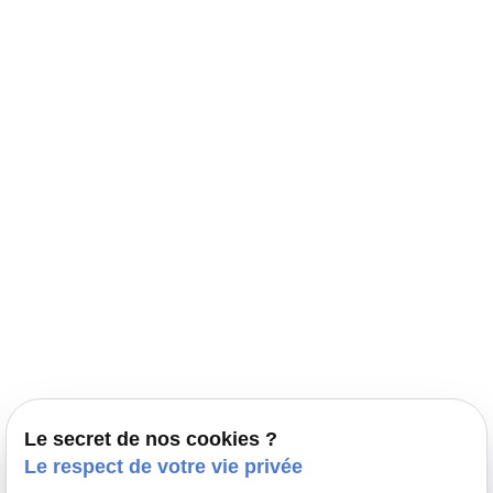
Navigation
Accueil
Élevage Canin Nord Pas de Calais
Nos conseils
Prestations
Nos portées
Ils nous ont fait confiance
Le bien-être de votre animal
Le secret de nos cookies ?
Pensions
Le respect de votre vie privée