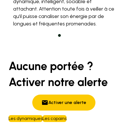
dynamique, intelligent, sociable et
attachant. Attention toute fois à veiller à ce
qu'il puisse canaliser son énergie par de
longues et fréquentes promenades.
Aucune portée ?
Activer notre alerte
email
Activer une alerte
Les dynamiques
Les copains