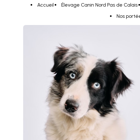
Panneau de gestion des cookies
Accueil
Élevage Canin Nord Pas de Calais
Nos porté