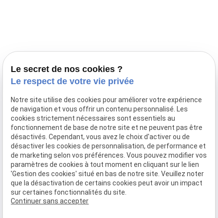
Prestations
Nos portées
Ils nous ont fait confiance
Le bien-être de votre animal
Le secret de nos cookies ?
Pensions
Le respect de votre vie privée
Téléphone
Notre site utilise des cookies pour améliorer votre expérience
de navigation et vous offrir un contenu personnalisé. Les
03 28 68 82 00
cookies strictement nécessaires sont essentiels au
06 80 84 45 90
fonctionnement de base de notre site et ne peuvent pas être
Adresse
désactivés. Cependant, vous avez le choix d'activer ou de
désactiver les cookies de personnalisation, de performance et
10, chemin de Cassel
de marketing selon vos préférences. Vous pouvez modifier vos
59470 BOLLEZEELE
paramètres de cookies à tout moment en cliquant sur le lien
Horaires
'Gestion des cookies' situé en bas de notre site. Veuillez noter
que la désactivation de certains cookies peut avoir un impact
09:00 - 17:00
sur certaines fonctionnalités du site.
Lundi - Samedi
Continuer sans accepter
Réseaux sociaux