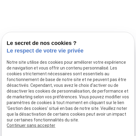
Prestations
Nos portées
Ils nous ont fait confiance
Le bien-être de votre animal
Le secret de nos cookies ?
Pensions
Le respect de votre vie privée
Téléphone
Notre site utilise des cookies pour améliorer votre expérience
de navigation et vous offrir un contenu personnalisé. Les
03 28 68 82 00
cookies strictement nécessaires sont essentiels au
06 80 84 45 90
fonctionnement de base de notre site et ne peuvent pas être
Adresse
désactivés. Cependant, vous avez le choix d'activer ou de
désactiver les cookies de personnalisation, de performance et
10, chemin de Cassel
de marketing selon vos préférences. Vous pouvez modifier vos
59470 BOLLEZEELE
paramètres de cookies à tout moment en cliquant sur le lien
Horaires
'Gestion des cookies' situé en bas de notre site. Veuillez noter
que la désactivation de certains cookies peut avoir un impact
09:00 - 17:00
sur certaines fonctionnalités du site.
Lundi - Samedi
Continuer sans accepter
Réseaux sociaux