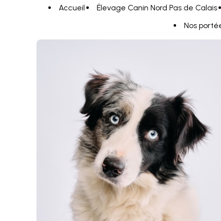
Panneau de gestion des cookies
Accueil
Élevage Canin Nord Pas de Calais
Nos porté