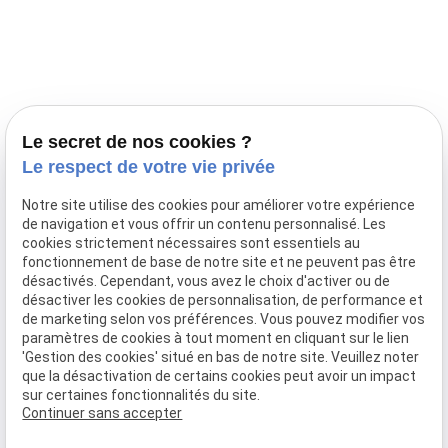
Prestations
Nos portées
Ils nous ont fait confiance
Le bien-être de votre animal
Le secret de nos cookies ?
Pensions
Le respect de votre vie privée
Téléphone
Notre site utilise des cookies pour améliorer votre expérience
de navigation et vous offrir un contenu personnalisé. Les
03 28 68 82 00
cookies strictement nécessaires sont essentiels au
06 80 84 45 90
fonctionnement de base de notre site et ne peuvent pas être
Adresse
désactivés. Cependant, vous avez le choix d'activer ou de
désactiver les cookies de personnalisation, de performance et
10, chemin de Cassel
de marketing selon vos préférences. Vous pouvez modifier vos
59470 BOLLEZEELE
paramètres de cookies à tout moment en cliquant sur le lien
Horaires
'Gestion des cookies' situé en bas de notre site. Veuillez noter
que la désactivation de certains cookies peut avoir un impact
09:00 - 17:00
sur certaines fonctionnalités du site.
Lundi - Samedi
Continuer sans accepter
Réseaux sociaux