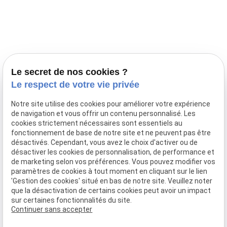
Prestations
Nos portées
Ils nous ont fait confiance
Le bien-être de votre animal
Le secret de nos cookies ?
Pensions
Le respect de votre vie privée
Téléphone
Notre site utilise des cookies pour améliorer votre expérience
de navigation et vous offrir un contenu personnalisé. Les
03 28 68 82 00
cookies strictement nécessaires sont essentiels au
06 80 84 45 90
fonctionnement de base de notre site et ne peuvent pas être
Adresse
désactivés. Cependant, vous avez le choix d'activer ou de
désactiver les cookies de personnalisation, de performance et
10, chemin de Cassel
de marketing selon vos préférences. Vous pouvez modifier vos
59470 BOLLEZEELE
paramètres de cookies à tout moment en cliquant sur le lien
Horaires
'Gestion des cookies' situé en bas de notre site. Veuillez noter
que la désactivation de certains cookies peut avoir un impact
09:00 - 17:00
sur certaines fonctionnalités du site.
Lundi - Samedi
Continuer sans accepter
Réseaux sociaux