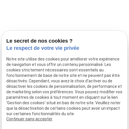
Prestations
Nos portées
Ils nous ont fait confiance
Le bien-être de votre animal
Le secret de nos cookies ?
Pensions
Le respect de votre vie privée
Téléphone
Notre site utilise des cookies pour améliorer votre expérience
de navigation et vous offrir un contenu personnalisé. Les
03 28 68 82 00
cookies strictement nécessaires sont essentiels au
06 80 84 45 90
fonctionnement de base de notre site et ne peuvent pas être
Adresse
désactivés. Cependant, vous avez le choix d'activer ou de
désactiver les cookies de personnalisation, de performance et
10, chemin de Cassel
de marketing selon vos préférences. Vous pouvez modifier vos
59470 BOLLEZEELE
paramètres de cookies à tout moment en cliquant sur le lien
Horaires
'Gestion des cookies' situé en bas de notre site. Veuillez noter
que la désactivation de certains cookies peut avoir un impact
09:00 - 17:00
sur certaines fonctionnalités du site.
Lundi - Samedi
Continuer sans accepter
Réseaux sociaux