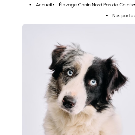
Panneau de gestion des cookies
Accueil
Élevage Canin Nord Pas de Calais
Nos porté