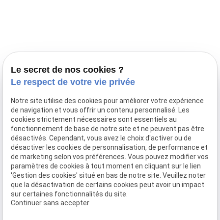
Prestations
Nos portées
Ils nous ont fait confiance
Le bien-être de votre animal
Le secret de nos cookies ?
Pensions
Le respect de votre vie privée
Téléphone
Notre site utilise des cookies pour améliorer votre expérience
de navigation et vous offrir un contenu personnalisé. Les
03 28 68 82 00
cookies strictement nécessaires sont essentiels au
06 80 84 45 90
fonctionnement de base de notre site et ne peuvent pas être
Adresse
désactivés. Cependant, vous avez le choix d'activer ou de
désactiver les cookies de personnalisation, de performance et
10, chemin de Cassel
de marketing selon vos préférences. Vous pouvez modifier vos
59470 BOLLEZEELE
paramètres de cookies à tout moment en cliquant sur le lien
Horaires
'Gestion des cookies' situé en bas de notre site. Veuillez noter
que la désactivation de certains cookies peut avoir un impact
09:00 - 17:00
sur certaines fonctionnalités du site.
Lundi - Samedi
Continuer sans accepter
Réseaux sociaux