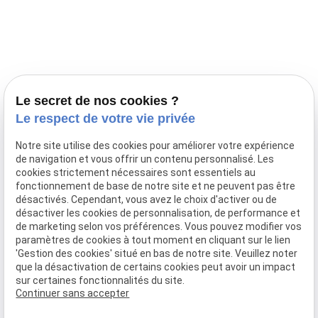
Prestations
Nos portées
Ils nous ont fait confiance
Le bien-être de votre animal
Le secret de nos cookies ?
Pensions
Le respect de votre vie privée
Téléphone
Notre site utilise des cookies pour améliorer votre expérience
de navigation et vous offrir un contenu personnalisé. Les
03 28 68 82 00
cookies strictement nécessaires sont essentiels au
06 80 84 45 90
fonctionnement de base de notre site et ne peuvent pas être
Adresse
désactivés. Cependant, vous avez le choix d'activer ou de
désactiver les cookies de personnalisation, de performance et
10, chemin de Cassel
de marketing selon vos préférences. Vous pouvez modifier vos
59470 BOLLEZEELE
paramètres de cookies à tout moment en cliquant sur le lien
Horaires
'Gestion des cookies' situé en bas de notre site. Veuillez noter
que la désactivation de certains cookies peut avoir un impact
09:00 - 17:00
sur certaines fonctionnalités du site.
Lundi - Samedi
Continuer sans accepter
Réseaux sociaux