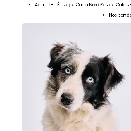
Panneau de gestion des cookies
Accueil
Élevage Canin Nord Pas de Calais
Nos porté