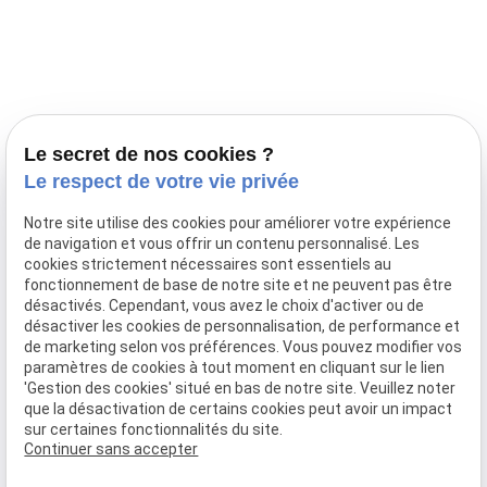
Prestations
Nos portées
Ils nous ont fait confiance
Le bien-être de votre animal
Le secret de nos cookies ?
Pensions
Le respect de votre vie privée
Téléphone
Notre site utilise des cookies pour améliorer votre expérience
de navigation et vous offrir un contenu personnalisé. Les
03 28 68 82 00
cookies strictement nécessaires sont essentiels au
06 80 84 45 90
fonctionnement de base de notre site et ne peuvent pas être
Adresse
désactivés. Cependant, vous avez le choix d'activer ou de
désactiver les cookies de personnalisation, de performance et
10, chemin de Cassel
de marketing selon vos préférences. Vous pouvez modifier vos
59470 BOLLEZEELE
paramètres de cookies à tout moment en cliquant sur le lien
Horaires
'Gestion des cookies' situé en bas de notre site. Veuillez noter
que la désactivation de certains cookies peut avoir un impact
09:00 - 17:00
sur certaines fonctionnalités du site.
Lundi - Samedi
Continuer sans accepter
Réseaux sociaux