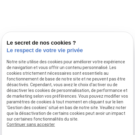
Prestations
Nos portées
Ils nous ont fait confiance
Le bien-être de votre animal
Le secret de nos cookies ?
Pensions
Le respect de votre vie privée
Téléphone
Notre site utilise des cookies pour améliorer votre expérience
de navigation et vous offrir un contenu personnalisé. Les
03 28 68 82 00
cookies strictement nécessaires sont essentiels au
06 80 84 45 90
fonctionnement de base de notre site et ne peuvent pas être
Adresse
désactivés. Cependant, vous avez le choix d'activer ou de
désactiver les cookies de personnalisation, de performance et
10, chemin de Cassel
de marketing selon vos préférences. Vous pouvez modifier vos
59470 BOLLEZEELE
paramètres de cookies à tout moment en cliquant sur le lien
Horaires
'Gestion des cookies' situé en bas de notre site. Veuillez noter
que la désactivation de certains cookies peut avoir un impact
09:00 - 17:00
sur certaines fonctionnalités du site.
Lundi - Samedi
Continuer sans accepter
Réseaux sociaux