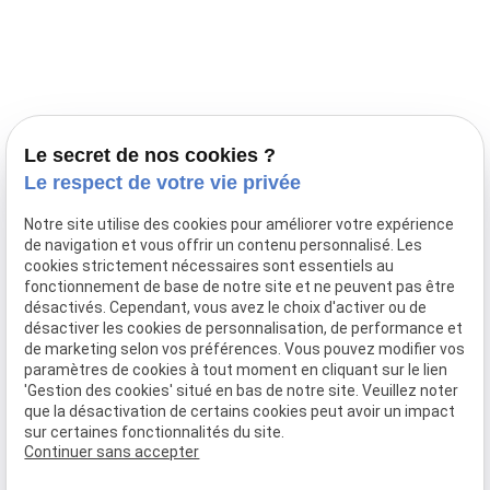
Prestations
Nos portées
Ils nous ont fait confiance
Le bien-être de votre animal
Le secret de nos cookies ?
Pensions
Le respect de votre vie privée
Téléphone
Notre site utilise des cookies pour améliorer votre expérience
de navigation et vous offrir un contenu personnalisé. Les
03 28 68 82 00
cookies strictement nécessaires sont essentiels au
06 80 84 45 90
fonctionnement de base de notre site et ne peuvent pas être
Adresse
désactivés. Cependant, vous avez le choix d'activer ou de
désactiver les cookies de personnalisation, de performance et
10, chemin de Cassel
de marketing selon vos préférences. Vous pouvez modifier vos
59470 BOLLEZEELE
paramètres de cookies à tout moment en cliquant sur le lien
Horaires
'Gestion des cookies' situé en bas de notre site. Veuillez noter
que la désactivation de certains cookies peut avoir un impact
09:00 - 17:00
sur certaines fonctionnalités du site.
Lundi - Samedi
Continuer sans accepter
Réseaux sociaux