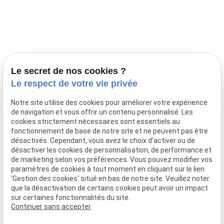
Prestations
Nos portées
Ils nous ont fait confiance
Le bien-être de votre animal
Le secret de nos cookies ?
Pensions
Le respect de votre vie privée
Téléphone
Notre site utilise des cookies pour améliorer votre expérience
de navigation et vous offrir un contenu personnalisé. Les
03 28 68 82 00
cookies strictement nécessaires sont essentiels au
06 80 84 45 90
fonctionnement de base de notre site et ne peuvent pas être
Adresse
désactivés. Cependant, vous avez le choix d'activer ou de
désactiver les cookies de personnalisation, de performance et
10, chemin de Cassel
de marketing selon vos préférences. Vous pouvez modifier vos
59470 BOLLEZEELE
paramètres de cookies à tout moment en cliquant sur le lien
Horaires
'Gestion des cookies' situé en bas de notre site. Veuillez noter
que la désactivation de certains cookies peut avoir un impact
09:00 - 17:00
sur certaines fonctionnalités du site.
Lundi - Samedi
Continuer sans accepter
Réseaux sociaux