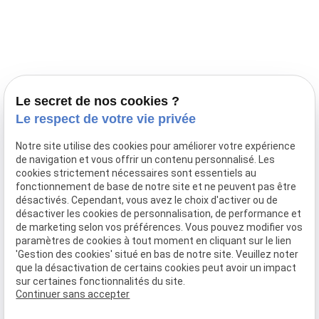
Prestations
Nos portées
Ils nous ont fait confiance
Le bien-être de votre animal
Le secret de nos cookies ?
Pensions
Le respect de votre vie privée
Téléphone
Notre site utilise des cookies pour améliorer votre expérience
de navigation et vous offrir un contenu personnalisé. Les
03 28 68 82 00
cookies strictement nécessaires sont essentiels au
06 80 84 45 90
fonctionnement de base de notre site et ne peuvent pas être
Adresse
désactivés. Cependant, vous avez le choix d'activer ou de
désactiver les cookies de personnalisation, de performance et
10, chemin de Cassel
de marketing selon vos préférences. Vous pouvez modifier vos
59470 BOLLEZEELE
paramètres de cookies à tout moment en cliquant sur le lien
Horaires
'Gestion des cookies' situé en bas de notre site. Veuillez noter
que la désactivation de certains cookies peut avoir un impact
09:00 - 17:00
sur certaines fonctionnalités du site.
Lundi - Samedi
Continuer sans accepter
Réseaux sociaux