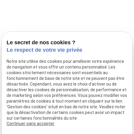
Prestations
Nos portées
Ils nous ont fait confiance
Le bien-être de votre animal
Le secret de nos cookies ?
Pensions
Le respect de votre vie privée
Téléphone
Notre site utilise des cookies pour améliorer votre expérience
de navigation et vous offrir un contenu personnalisé. Les
03 28 68 82 00
cookies strictement nécessaires sont essentiels au
06 80 84 45 90
fonctionnement de base de notre site et ne peuvent pas être
Adresse
désactivés. Cependant, vous avez le choix d'activer ou de
désactiver les cookies de personnalisation, de performance et
10, chemin de Cassel
de marketing selon vos préférences. Vous pouvez modifier vos
59470 BOLLEZEELE
paramètres de cookies à tout moment en cliquant sur le lien
Horaires
'Gestion des cookies' situé en bas de notre site. Veuillez noter
que la désactivation de certains cookies peut avoir un impact
09:00 - 17:00
sur certaines fonctionnalités du site.
Lundi - Samedi
Continuer sans accepter
Réseaux sociaux