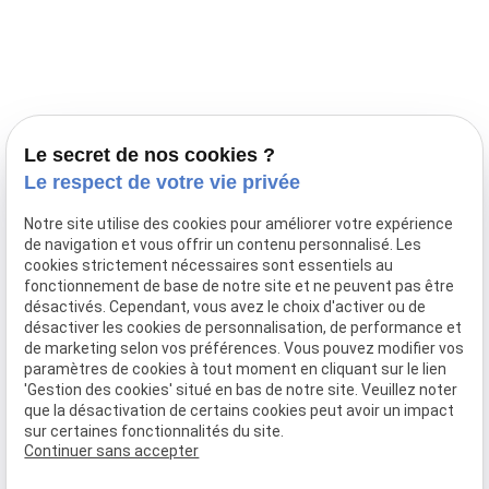
Prestations
Nos portées
Ils nous ont fait confiance
Le bien-être de votre animal
Le secret de nos cookies ?
Pensions
Le respect de votre vie privée
Téléphone
Notre site utilise des cookies pour améliorer votre expérience
de navigation et vous offrir un contenu personnalisé. Les
03 28 68 82 00
cookies strictement nécessaires sont essentiels au
06 80 84 45 90
fonctionnement de base de notre site et ne peuvent pas être
Adresse
désactivés. Cependant, vous avez le choix d'activer ou de
désactiver les cookies de personnalisation, de performance et
10, chemin de Cassel
de marketing selon vos préférences. Vous pouvez modifier vos
59470 BOLLEZEELE
paramètres de cookies à tout moment en cliquant sur le lien
Horaires
'Gestion des cookies' situé en bas de notre site. Veuillez noter
que la désactivation de certains cookies peut avoir un impact
09:00 - 17:00
sur certaines fonctionnalités du site.
Lundi - Samedi
Continuer sans accepter
Réseaux sociaux