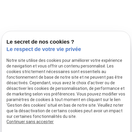
Prestations
Nos portées
Ils nous ont fait confiance
Le bien-être de votre animal
Le secret de nos cookies ?
Pensions
Le respect de votre vie privée
Téléphone
Notre site utilise des cookies pour améliorer votre expérience
de navigation et vous offrir un contenu personnalisé. Les
03 28 68 82 00
cookies strictement nécessaires sont essentiels au
06 80 84 45 90
fonctionnement de base de notre site et ne peuvent pas être
Adresse
désactivés. Cependant, vous avez le choix d'activer ou de
désactiver les cookies de personnalisation, de performance et
10, chemin de Cassel
de marketing selon vos préférences. Vous pouvez modifier vos
59470 BOLLEZEELE
paramètres de cookies à tout moment en cliquant sur le lien
Horaires
'Gestion des cookies' situé en bas de notre site. Veuillez noter
que la désactivation de certains cookies peut avoir un impact
09:00 - 17:00
sur certaines fonctionnalités du site.
Lundi - Samedi
Continuer sans accepter
Réseaux sociaux