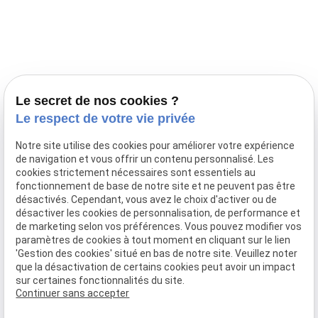
Prestations
Nos portées
Ils nous ont fait confiance
Le bien-être de votre animal
Le secret de nos cookies ?
Pensions
Le respect de votre vie privée
Téléphone
Notre site utilise des cookies pour améliorer votre expérience
de navigation et vous offrir un contenu personnalisé. Les
03 28 68 82 00
cookies strictement nécessaires sont essentiels au
06 80 84 45 90
fonctionnement de base de notre site et ne peuvent pas être
Adresse
désactivés. Cependant, vous avez le choix d'activer ou de
désactiver les cookies de personnalisation, de performance et
10, chemin de Cassel
de marketing selon vos préférences. Vous pouvez modifier vos
59470 BOLLEZEELE
paramètres de cookies à tout moment en cliquant sur le lien
Horaires
'Gestion des cookies' situé en bas de notre site. Veuillez noter
que la désactivation de certains cookies peut avoir un impact
09:00 - 17:00
sur certaines fonctionnalités du site.
Lundi - Samedi
Continuer sans accepter
Réseaux sociaux