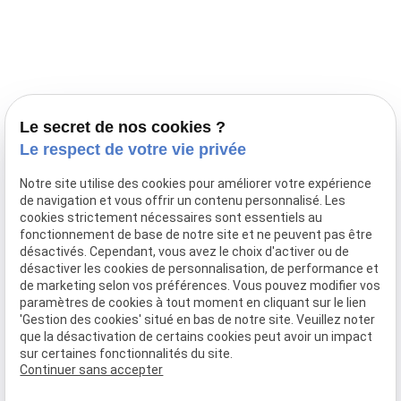
Prestations
Nos portées
Ils nous ont fait confiance
Le bien-être de votre animal
Le secret de nos cookies ?
Pensions
Le respect de votre vie privée
Téléphone
Notre site utilise des cookies pour améliorer votre expérience
de navigation et vous offrir un contenu personnalisé. Les
03 28 68 82 00
cookies strictement nécessaires sont essentiels au
06 80 84 45 90
fonctionnement de base de notre site et ne peuvent pas être
Adresse
désactivés. Cependant, vous avez le choix d'activer ou de
désactiver les cookies de personnalisation, de performance et
10, chemin de Cassel
de marketing selon vos préférences. Vous pouvez modifier vos
59470 BOLLEZEELE
paramètres de cookies à tout moment en cliquant sur le lien
Horaires
'Gestion des cookies' situé en bas de notre site. Veuillez noter
que la désactivation de certains cookies peut avoir un impact
09:00 - 17:00
sur certaines fonctionnalités du site.
Lundi - Samedi
Continuer sans accepter
Réseaux sociaux