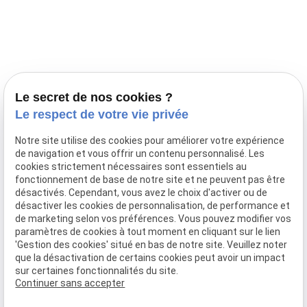
Prestations
Nos portées
Ils nous ont fait confiance
Le bien-être de votre animal
Le secret de nos cookies ?
Pensions
Le respect de votre vie privée
Téléphone
Notre site utilise des cookies pour améliorer votre expérience
de navigation et vous offrir un contenu personnalisé. Les
03 28 68 82 00
cookies strictement nécessaires sont essentiels au
06 80 84 45 90
fonctionnement de base de notre site et ne peuvent pas être
Adresse
désactivés. Cependant, vous avez le choix d'activer ou de
désactiver les cookies de personnalisation, de performance et
10, chemin de Cassel
de marketing selon vos préférences. Vous pouvez modifier vos
59470 BOLLEZEELE
paramètres de cookies à tout moment en cliquant sur le lien
Horaires
'Gestion des cookies' situé en bas de notre site. Veuillez noter
que la désactivation de certains cookies peut avoir un impact
09:00 - 17:00
sur certaines fonctionnalités du site.
Lundi - Samedi
Continuer sans accepter
Réseaux sociaux