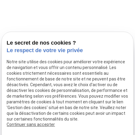
Prestations
Nos portées
Ils nous ont fait confiance
Le bien-être de votre animal
Le secret de nos cookies ?
Pensions
Le respect de votre vie privée
Téléphone
Notre site utilise des cookies pour améliorer votre expérience
de navigation et vous offrir un contenu personnalisé. Les
03 28 68 82 00
cookies strictement nécessaires sont essentiels au
06 80 84 45 90
fonctionnement de base de notre site et ne peuvent pas être
Adresse
désactivés. Cependant, vous avez le choix d'activer ou de
désactiver les cookies de personnalisation, de performance et
10, chemin de Cassel
de marketing selon vos préférences. Vous pouvez modifier vos
59470 BOLLEZEELE
paramètres de cookies à tout moment en cliquant sur le lien
Horaires
'Gestion des cookies' situé en bas de notre site. Veuillez noter
que la désactivation de certains cookies peut avoir un impact
09:00 - 17:00
sur certaines fonctionnalités du site.
Lundi - Samedi
Continuer sans accepter
Réseaux sociaux