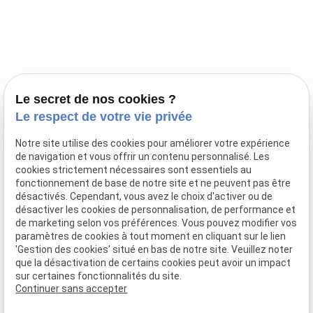
Prestations
Nos portées
Ils nous ont fait confiance
Le bien-être de votre animal
Le secret de nos cookies ?
Pensions
Le respect de votre vie privée
Téléphone
Notre site utilise des cookies pour améliorer votre expérience
de navigation et vous offrir un contenu personnalisé. Les
03 28 68 82 00
cookies strictement nécessaires sont essentiels au
06 80 84 45 90
fonctionnement de base de notre site et ne peuvent pas être
Adresse
désactivés. Cependant, vous avez le choix d'activer ou de
désactiver les cookies de personnalisation, de performance et
10, chemin de Cassel
de marketing selon vos préférences. Vous pouvez modifier vos
59470 BOLLEZEELE
paramètres de cookies à tout moment en cliquant sur le lien
Horaires
'Gestion des cookies' situé en bas de notre site. Veuillez noter
que la désactivation de certains cookies peut avoir un impact
09:00 - 17:00
sur certaines fonctionnalités du site.
Lundi - Samedi
Continuer sans accepter
Réseaux sociaux