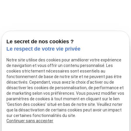
Prestations
Nos portées
Ils nous ont fait confiance
Le bien-être de votre animal
Le secret de nos cookies ?
Pensions
Le respect de votre vie privée
Téléphone
Notre site utilise des cookies pour améliorer votre expérience
de navigation et vous offrir un contenu personnalisé. Les
03 28 68 82 00
cookies strictement nécessaires sont essentiels au
06 80 84 45 90
fonctionnement de base de notre site et ne peuvent pas être
Adresse
désactivés. Cependant, vous avez le choix d'activer ou de
désactiver les cookies de personnalisation, de performance et
10, chemin de Cassel
de marketing selon vos préférences. Vous pouvez modifier vos
59470 BOLLEZEELE
paramètres de cookies à tout moment en cliquant sur le lien
Horaires
'Gestion des cookies' situé en bas de notre site. Veuillez noter
que la désactivation de certains cookies peut avoir un impact
09:00 - 17:00
sur certaines fonctionnalités du site.
Lundi - Samedi
Continuer sans accepter
Réseaux sociaux