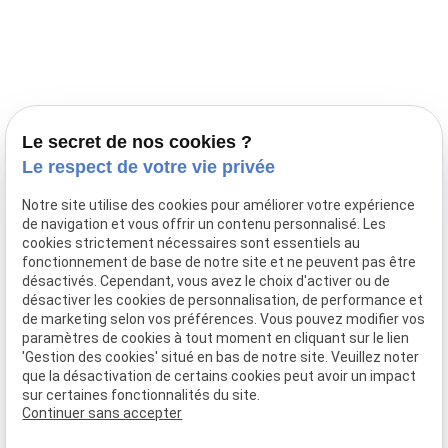
Prestations
Nos portées
Ils nous ont fait confiance
Le bien-être de votre animal
Le secret de nos cookies ?
Pensions
Le respect de votre vie privée
Téléphone
Notre site utilise des cookies pour améliorer votre expérience
de navigation et vous offrir un contenu personnalisé. Les
03 28 68 82 00
cookies strictement nécessaires sont essentiels au
06 80 84 45 90
fonctionnement de base de notre site et ne peuvent pas être
Adresse
désactivés. Cependant, vous avez le choix d'activer ou de
désactiver les cookies de personnalisation, de performance et
10, chemin de Cassel
de marketing selon vos préférences. Vous pouvez modifier vos
59470 BOLLEZEELE
paramètres de cookies à tout moment en cliquant sur le lien
Horaires
'Gestion des cookies' situé en bas de notre site. Veuillez noter
que la désactivation de certains cookies peut avoir un impact
09:00 - 17:00
sur certaines fonctionnalités du site.
Lundi - Samedi
Continuer sans accepter
Réseaux sociaux