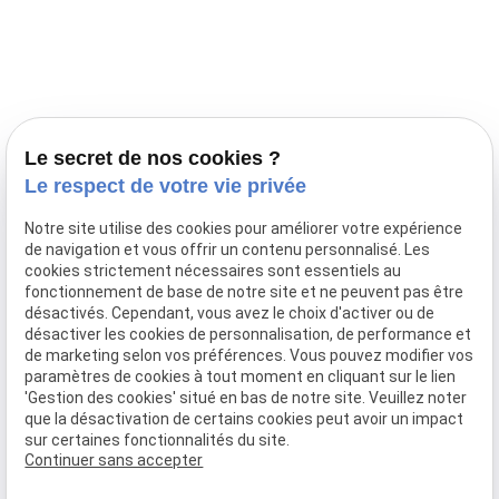
Prestations
Nos portées
Ils nous ont fait confiance
Le bien-être de votre animal
Le secret de nos cookies ?
Pensions
Le respect de votre vie privée
Téléphone
Notre site utilise des cookies pour améliorer votre expérience
de navigation et vous offrir un contenu personnalisé. Les
03 28 68 82 00
cookies strictement nécessaires sont essentiels au
06 80 84 45 90
fonctionnement de base de notre site et ne peuvent pas être
Adresse
désactivés. Cependant, vous avez le choix d'activer ou de
désactiver les cookies de personnalisation, de performance et
10, chemin de Cassel
de marketing selon vos préférences. Vous pouvez modifier vos
59470 BOLLEZEELE
paramètres de cookies à tout moment en cliquant sur le lien
Horaires
'Gestion des cookies' situé en bas de notre site. Veuillez noter
que la désactivation de certains cookies peut avoir un impact
09:00 - 17:00
sur certaines fonctionnalités du site.
Lundi - Samedi
Continuer sans accepter
Réseaux sociaux