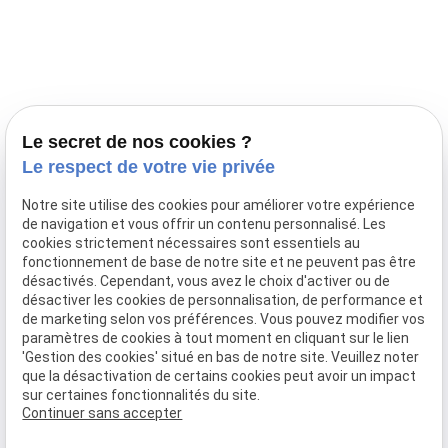
Prestations
Nos portées
Ils nous ont fait confiance
Le bien-être de votre animal
Le secret de nos cookies ?
Pensions
Le respect de votre vie privée
Téléphone
Notre site utilise des cookies pour améliorer votre expérience
de navigation et vous offrir un contenu personnalisé. Les
03 28 68 82 00
cookies strictement nécessaires sont essentiels au
06 80 84 45 90
fonctionnement de base de notre site et ne peuvent pas être
Adresse
désactivés. Cependant, vous avez le choix d'activer ou de
désactiver les cookies de personnalisation, de performance et
10, chemin de Cassel
de marketing selon vos préférences. Vous pouvez modifier vos
59470 BOLLEZEELE
paramètres de cookies à tout moment en cliquant sur le lien
Horaires
'Gestion des cookies' situé en bas de notre site. Veuillez noter
que la désactivation de certains cookies peut avoir un impact
09:00 - 17:00
sur certaines fonctionnalités du site.
Lundi - Samedi
Continuer sans accepter
Réseaux sociaux