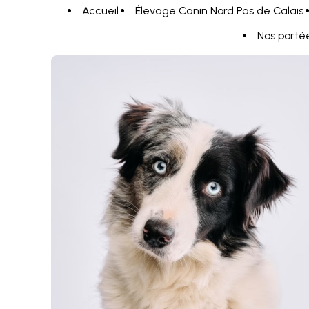
Panneau de gestion des cookies
Accueil
Élevage Canin Nord Pas de Calais
Nos porté