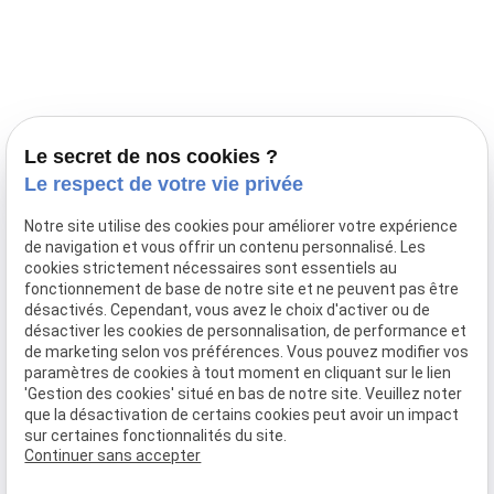
Prestations
Nos portées
Ils nous ont fait confiance
Le bien-être de votre animal
Le secret de nos cookies ?
Pensions
Le respect de votre vie privée
Téléphone
Notre site utilise des cookies pour améliorer votre expérience
de navigation et vous offrir un contenu personnalisé. Les
03 28 68 82 00
cookies strictement nécessaires sont essentiels au
06 80 84 45 90
fonctionnement de base de notre site et ne peuvent pas être
Adresse
désactivés. Cependant, vous avez le choix d'activer ou de
désactiver les cookies de personnalisation, de performance et
10, chemin de Cassel
de marketing selon vos préférences. Vous pouvez modifier vos
59470 BOLLEZEELE
paramètres de cookies à tout moment en cliquant sur le lien
Horaires
'Gestion des cookies' situé en bas de notre site. Veuillez noter
que la désactivation de certains cookies peut avoir un impact
09:00 - 17:00
sur certaines fonctionnalités du site.
Lundi - Samedi
Continuer sans accepter
Réseaux sociaux