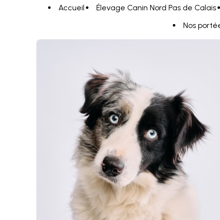
Panneau de gestion des cookies
Accueil
Élevage Canin Nord Pas de Calais
Nos porté