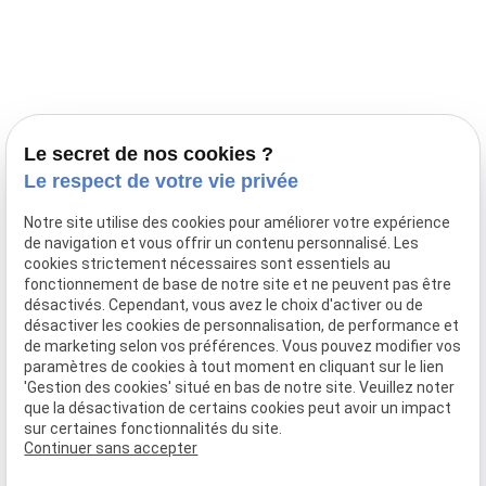
Prestations
Nos portées
Ils nous ont fait confiance
Le bien-être de votre animal
Le secret de nos cookies ?
Pensions
Le respect de votre vie privée
Téléphone
Notre site utilise des cookies pour améliorer votre expérience
de navigation et vous offrir un contenu personnalisé. Les
03 28 68 82 00
cookies strictement nécessaires sont essentiels au
06 80 84 45 90
fonctionnement de base de notre site et ne peuvent pas être
Adresse
désactivés. Cependant, vous avez le choix d'activer ou de
désactiver les cookies de personnalisation, de performance et
10, chemin de Cassel
de marketing selon vos préférences. Vous pouvez modifier vos
59470 BOLLEZEELE
paramètres de cookies à tout moment en cliquant sur le lien
Horaires
'Gestion des cookies' situé en bas de notre site. Veuillez noter
que la désactivation de certains cookies peut avoir un impact
09:00 - 17:00
sur certaines fonctionnalités du site.
Lundi - Samedi
Continuer sans accepter
Réseaux sociaux