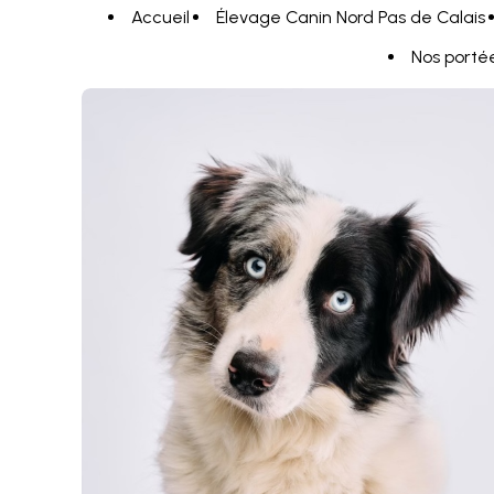
Panneau de gestion des cookies
Accueil
Élevage Canin Nord Pas de Calais
Nos porté