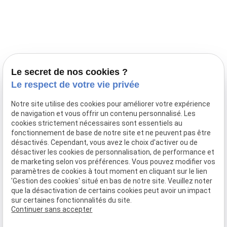
Prestations
Nos portées
Ils nous ont fait confiance
Le bien-être de votre animal
Le secret de nos cookies ?
Pensions
Le respect de votre vie privée
Téléphone
Notre site utilise des cookies pour améliorer votre expérience
de navigation et vous offrir un contenu personnalisé. Les
03 28 68 82 00
cookies strictement nécessaires sont essentiels au
06 80 84 45 90
fonctionnement de base de notre site et ne peuvent pas être
Adresse
désactivés. Cependant, vous avez le choix d'activer ou de
désactiver les cookies de personnalisation, de performance et
10, chemin de Cassel
de marketing selon vos préférences. Vous pouvez modifier vos
59470 BOLLEZEELE
paramètres de cookies à tout moment en cliquant sur le lien
Horaires
'Gestion des cookies' situé en bas de notre site. Veuillez noter
que la désactivation de certains cookies peut avoir un impact
09:00 - 17:00
sur certaines fonctionnalités du site.
Lundi - Samedi
Continuer sans accepter
Réseaux sociaux