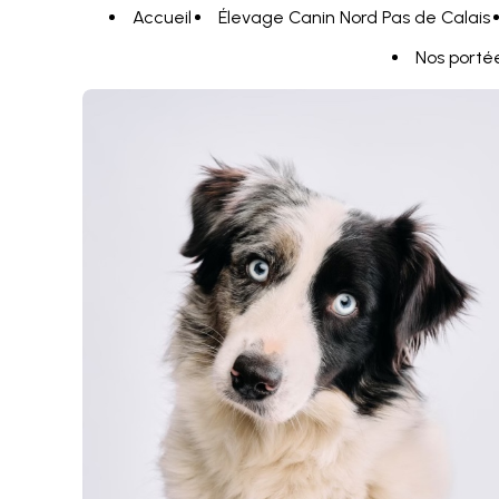
Panneau de gestion des cookies
Accueil
Élevage Canin Nord Pas de Calais
Nos porté